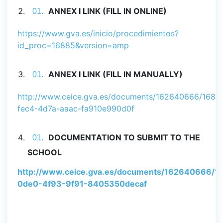
ANNEX I LINK (FILL IN ONLINE)
https://www.gva.es/inicio/procedimientos?
id_proc=16885&version=amp
ANNEX I LINK (FILL IN MANUALLY)
http://www.ceice.gva.es/documents/162640666/1682
fec4-4d7a-aaac-fa910e990d0f
DOCUMENTATION TO SUBMIT TO THE
SCHOOL
http://www.ceice.gva.es/documents/162640666/16
0de0-4f93-9f91-8405350decaf