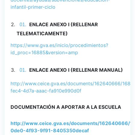
infantil-primer-ciclo
ENLACE ANEXO I (RELLENAR
TELEMATICAMENTE)
https://www.gva.es/inicio/procedimientos?
id_proc=16885&version=amp
ENLACE ANEXO I (RELLENAR MANUAL)
http://www.ceice.gva.es/documents/162640666/1682
fec4-4d7a-aaac-fa910e990d0f
DOCUMENTACIÓN A APORTAR A LA ESCUELA
http://www.ceice.gva.es/documents/162640666/16
0de0-4f93-9f91-8405350decaf