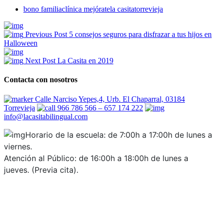
bono familia
clínica mejórate
la casita
torrevieja
Previous Post
5 consejos seguros para disfrazar a tus hijos en
Halloween
Next Post
La Casita en 2019
Contacta con nosotros
Calle Narciso Yepes,4, Urb. El Chaparral, 03184
Torrevieja
966 786 566 – 657 174 222
info@lacasitabilingual.com
Horario de la escuela: de 7:00h a 17:00h de lunes a
viernes.
Atención al Público: de 16:00h a 18:00h de lunes a
jueves. (Previa cita).