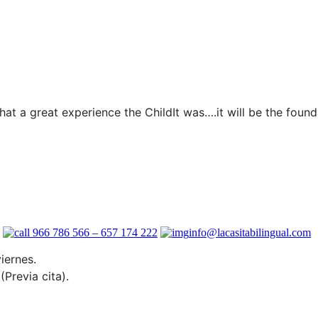
what a great experience the ChildIt was….it will be the founda
966 786 566 – 657 174 222
info@lacasitabilingual.com
iernes.
(Previa cita).